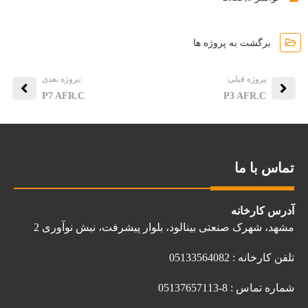
برگشت به پروژه ها
پروژه قبلی:
:پروژه بعدی
P7 AFR.C
P3 AFR.C
تماس با ما
آدرس کارخانه
مشهد، شهرک صنعتی بینالود، بلوار پیشرفت، نبش نوآوری 2
تلفن کارخانه : 05133564082
شماره تماس : 8-05137657113