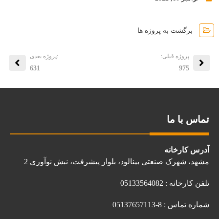
برگشت به پروژه ها
پروژه قبلی:
:پروژه بعدی
631
975
تماس با ما
آدرس کارخانه
مشهد، شهرک صنعتی بینالود، بلوار پیشرفت، نبش نوآوری 2
تلفن کارخانه : 05133564082
شماره تماس : 8-05137657113