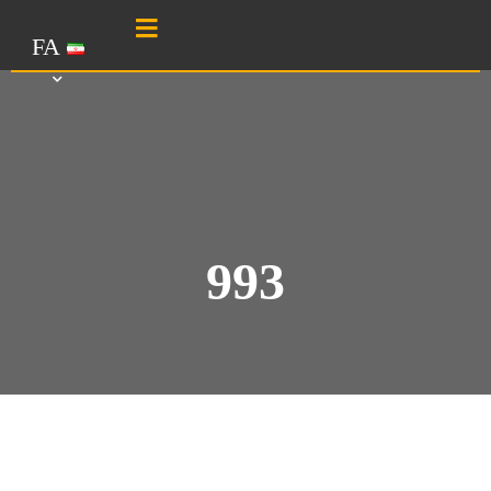
FA
993