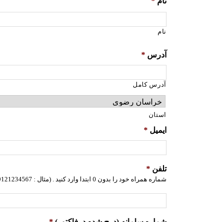
نام
*
نام
آدرس
*
آدرس کامل
استان
ایمیل
*
تلفن
*
شماره همراه خود را بدون 0 ابتدا وارد کنید . (مثال : 9121234567)
شماره سامانه (درج شده درفاکتور)
*