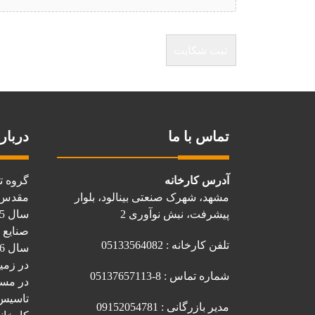
تماس با ما
درباره
آدرس کارخانه
گروه ت
مشهد، شهرک صنعتی بینالود، بلوار
مقدس ا
پیشرفت، نبش نوآوری 2
صنایع 
تلفن کارخانه : 05133564082
در زمی
شماره تماس : 8-05137657113
تاسیس کرد. 
مدیر بازرگانی : 09152054781