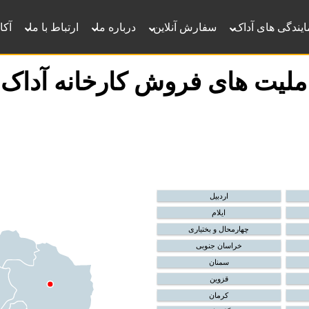
ایندگی های آداک
سفارش آنلاین
درباره ما
ارتباط با ما
آکا
عاملیت های فروش کارخانه آد
اردبیل
ایلام
چهارمحال و بختیاری
خراسان جنوبی
سمنان
قزوین
کرمان