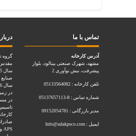
تماس با ما
درباره
آدرس کارخانه
گروه ت
مشهد، شهرک صنعتی بینالود، بلوار
مقدس ا
پیشرفت، نبش نوآوری 2
صنایع 
تلفن کارخانه : 05133564082
در زمی
شماره تماس : 8-05137657113
تاسیس کرد. 
مدیر بازرگانی : 09152054781
کارخان
صادرات
ایمیل : Info@adakpsco.com
PS