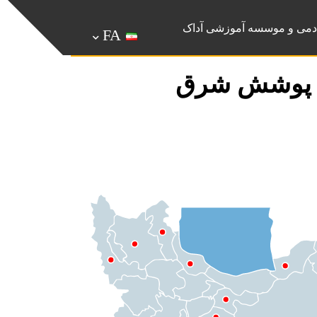
دمی و موسسه آموزشی آداک
FA
اک پوشش شرق