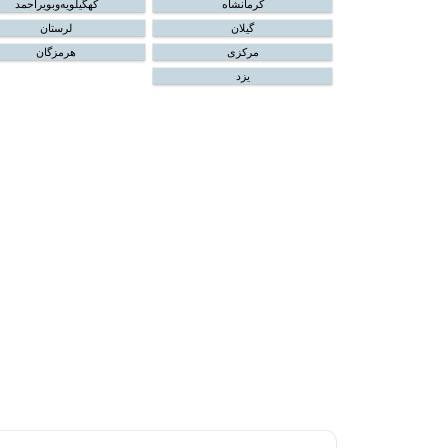
کرمانشاه
کهگیلویه‌و‌بویراحمد
گیلان
لرستان
مرکزی
هرمزگان
یزد