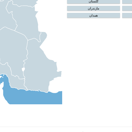
گلستان
مازندران
همدان