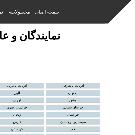
صفحه اصلی
محصولات
نم
نمایندگان و 
آذربایجان شرقی
آذربایجان غربی
اصفهان
البرز
بوشهر
تهران
خراسان شمالی
خراسان رضوی
خوزستان
زنجان
سیستان‌و‌بلوچستان
فارس
قم
کردستان